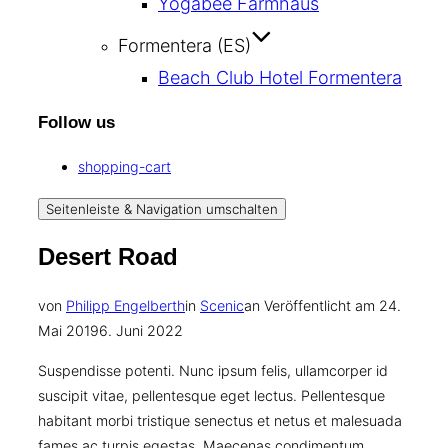
Yogabee Farmhaus
Formentera (ES)
Beach Club Hotel Formentera
Follow us
shopping-cart
Seitenleiste & Navigation umschalten
Desert Road
von
Philipp Engelberth
in
Scenic
an
Veröffentlicht am
24.
Mai 2019
6. Juni 2022
Suspendisse potenti. Nunc ipsum felis, ullamcorper id
suscipit vitae, pellentesque eget lectus. Pellentesque
habitant morbi tristique senectus et netus et malesuada
fames ac turpis egestas. Maecenas condimentum