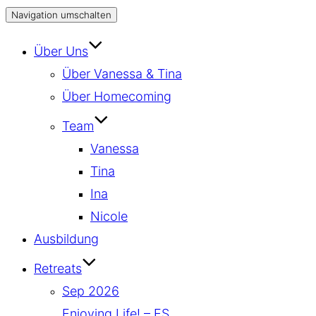
Navigation umschalten
Über Uns
Über Vanessa & Tina
Über Homecoming
Team
Vanessa
Tina
Ina
Nicole
Ausbildung
Retreats
Sep 2026
Enjoying Life! – ES