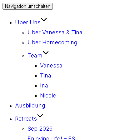
Navigation umschalten
Über Uns
Über Vanessa & Tina
Über Homecoming
Team
Vanessa
Tina
Ina
Nicole
Ausbildung
Retreats
Sep 2026
Enjoying Life! – ES