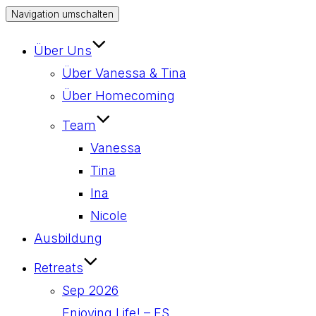
Navigation umschalten
Über Uns
Über Vanessa & Tina
Über Homecoming
Team
Vanessa
Tina
Ina
Nicole
Ausbildung
Retreats
Sep 2026
Enjoying Life! – ES