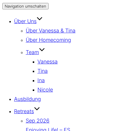
Navigation umschalten
Über Uns
Über Vanessa & Tina
Über Homecoming
Team
Vanessa
Tina
Ina
Nicole
Ausbildung
Retreats
Sep 2026
Enjoying Life! – ES