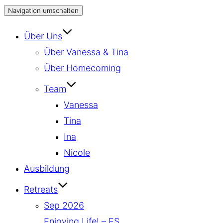
Navigation umschalten
Über Uns
Über Vanessa & Tina
Über Homecoming
Team
Vanessa
Tina
Ina
Nicole
Ausbildung
Retreats
Sep 2026
Enjoying Life! – ES