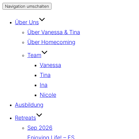
Navigation umschalten
Über Uns
Über Vanessa & Tina
Über Homecoming
Team
Vanessa
Tina
Ina
Nicole
Ausbildung
Retreats
Sep 2026
Enjoying Life! – ES