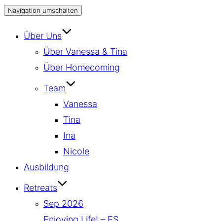
Navigation umschalten
Über Uns
Über Vanessa & Tina
Über Homecoming
Team
Vanessa
Tina
Ina
Nicole
Ausbildung
Retreats
Sep 2026
Enjoying Life! – ES